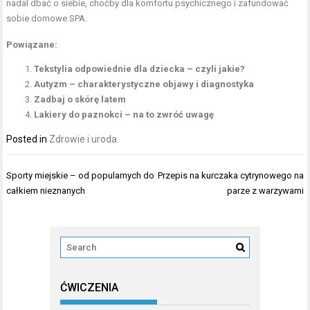
nadal dbać o siebie, choćby dla komfortu psychicznego i zafundować
sobie domowe SPA.
Powiązane:
Tekstylia odpowiednie dla dziecka – czyli jakie?
Autyzm – charakterystyczne objawy i diagnostyka
Zadbaj o skórę latem
Lakiery do paznokci – na to zwróć uwagę
Posted in
Zdrowie i uroda
Nawigacja
Sporty miejskie – od popularnych do
Przepis na kurczaka cytrynowego na
wpisu
całkiem nieznanych
parze z warzywami
ĆWICZENIA