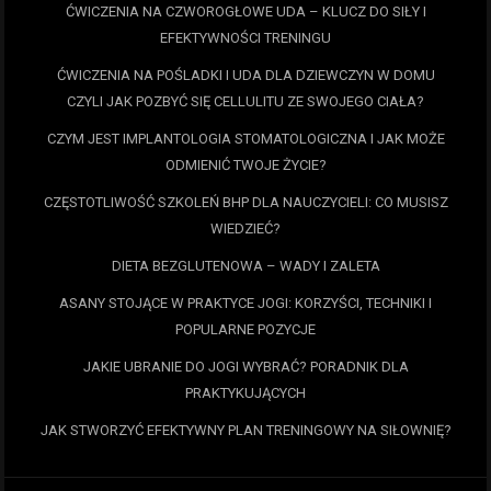
ĆWICZENIA NA CZWOROGŁOWE UDA – KLUCZ DO SIŁY I
EFEKTYWNOŚCI TRENINGU
ĆWICZENIA NA POŚLADKI I UDA DLA DZIEWCZYN W DOMU
CZYLI JAK POZBYĆ SIĘ CELLULITU ZE SWOJEGO CIAŁA?
CZYM JEST IMPLANTOLOGIA STOMATOLOGICZNA I JAK MOŻE
ODMIENIĆ TWOJE ŻYCIE?
CZĘSTOTLIWOŚĆ SZKOLEŃ BHP DLA NAUCZYCIELI: CO MUSISZ
WIEDZIEĆ?
DIETA BEZGLUTENOWA – WADY I ZALETA
ASANY STOJĄCE W PRAKTYCE JOGI: KORZYŚCI, TECHNIKI I
POPULARNE POZYCJE
JAKIE UBRANIE DO JOGI WYBRAĆ? PORADNIK DLA
PRAKTYKUJĄCYCH
JAK STWORZYĆ EFEKTYWNY PLAN TRENINGOWY NA SIŁOWNIĘ?