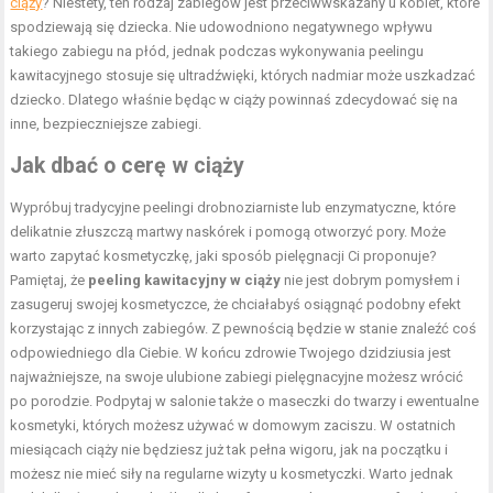
ciąży
? Niestety, ten rodzaj zabiegów jest przeciwwskazany u kobiet, które
spodziewają się dziecka. Nie udowodniono negatywnego wpływu
takiego zabiegu na płód, jednak podczas wykonywania peelingu
kawitacyjnego stosuje się ultradźwięki, których nadmiar może uszkadzać
dziecko. Dlatego właśnie będąc w ciąży powinnaś zdecydować się na
inne, bezpieczniejsze zabiegi.
Jak dbać o cerę w ciąży
Wypróbuj tradycyjne peelingi drobnoziarniste lub enzymatyczne, które
delikatnie złuszczą martwy naskórek i pomogą otworzyć pory. Może
warto zapytać kosmetyczkę, jaki sposób pielęgnacji Ci proponuje?
Pamiętaj, że
peeling kawitacyjny w ciąży
nie jest dobrym pomysłem i
zasugeruj swojej kosmetyczce, że chciałabyś osiągnąć podobny efekt
korzystając z innych zabiegów. Z pewnością będzie w stanie znaleźć coś
odpowiedniego dla Ciebie. W końcu zdrowie Twojego dzidziusia jest
najważniejsze, na swoje ulubione zabiegi pielęgnacyjne możesz wrócić
po porodzie. Podpytaj w salonie także o maseczki do twarzy i ewentualne
kosmetyki, których możesz używać w domowym zaciszu. W ostatnich
miesiącach ciąży nie będziesz już tak pełna wigoru, jak na początku i
możesz nie mieć siły na regularne wizyty u kosmetyczki. Warto jednak