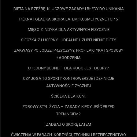
DIETA NA RZEŹBĘ: KLUCZOWE ZASADY I BŁĘDY DO UNIKANIA
PIĘKNA I GŁADKA SKÓRA LATEM: KOSMETYCZNE TOP 5
MIĘSO Z INDYKA DLA AKTYWNYCH FIZYCZNIE
SIECZKA Z LUCERNY – IDEALNE UZUPEŁNIENIE DIETY
ZAKWASY PO JODZE: PRZYCZYNY, PROFILAKTYKA I SPOSOBY
ŁAGODZENIA
CHŁODNY BLOND – DLA KOGO JEST DOBRY?
CZY JOGA TO SPORT? KONTROWERSJE I DEFINICJE
AKTYWNOŚCI FIZYCZNEJ
ŚCIÓŁKA DLA KONI.
ZDROWY STYL ŻYCIA – ZASADY. KIEDY JEŚĆ PRZED
TRENINGIEM?
ZADBAJ O SKÓRĘ LATEM
ĆWICZENIA W PARACH: KORZYŚCI, TECHNIKI I BEZPIECZEŃSTWO