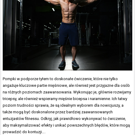
Pompki w podporze tyłem to doskonałe ćwiczenie, które nie tylko
angażuje kluczowe partie mięśniowe, ale również jest przyjazne dla osób
na różnych poziomach zaawansowania. Wykonując je, głównie rozwijamy
tricepsy, ale również wspieramy mięśnie bicepsa i naramienne. Ich łatwy
poziom trudności sprawia, że są idealnym wyborem dla nowicjuszy, a
także mogą być doskonalone przez bardziej zaawansowanych
entuzjastów fitnessu. Odkryj, jak prawidłowo wykonywać to ćwiczenie,
aby maksymalizować efekty i unikać powszechnych błędów, które mogą
prowadzić do kontuzji….