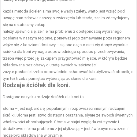
każda metoda ścielenia ma swoje wady i zalety, warto jest wziąć pod
uwagę stan zdrowia naszego zwierzęcia lub stada, zanim zdecydujemy
się na ostateczny zakup
należy upewnić się, że nie ma problemu z dostępnością wybranego
posłania w naszym regionie, ponieważ jego zamawianie poza regionem
wiąże się z kosztami dostawy – są one często niestety dosyć wysokie
ściółka dla koni wymaga odpowiedniego sposobu przechowywania,
trzeba więc przed jej zakupem przygotować miejsce, w którym będzie
składowana bez obawy o utratę swoich właściwości
zużyte posłanie trzeba odpowiednio składować lub utylizować obornik, o
tym też trzeba pamiętać wybierając posłanie dla koni.
Rodzaje ściółek dla koni.
Dostępne na rynku rodzaje ściółek dla koni to:
słoma – jest najbardziej popularnym i rozpowszechnionym rodzajem
ściółki. Słoma jest łatwo dostępna oraz tania, słynie ze swoich świetnych
właściwości absorbujących. Słoma w stajni wygląda estetycznie i
dodatkowo nie ma problemu z jej utylizacją – jest świetnym nawozem i
może być składowana w pryzmie,