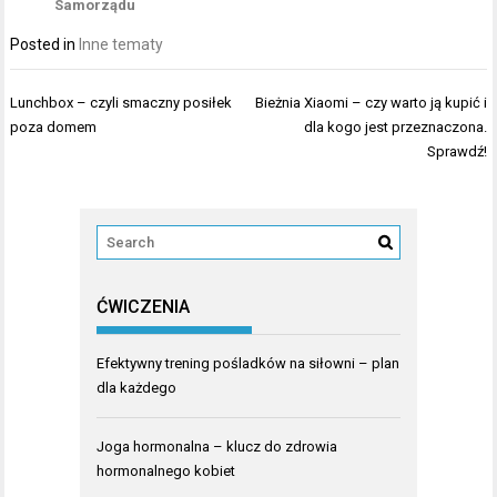
Samorządu
Posted in
Inne tematy
Nawigacja
Lunchbox – czyli smaczny posiłek
Bieżnia Xiaomi – czy warto ją kupić i
wpisu
poza domem
dla kogo jest przeznaczona.
Sprawdź!
ĆWICZENIA
Efektywny trening pośladków na siłowni – plan
dla każdego
Joga hormonalna – klucz do zdrowia
hormonalnego kobiet