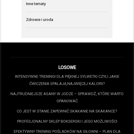
Inne tematy
Zdrowie i uroda
LOSOWE
INTENSYWNE TRENINGI DLA PIĘKNEJ SYLWETKI CZYLI JAKIE
ĆWICZENIA SPALAJĄ NAJWIĘCEJ KALORII?
NAJTRUDNIEJSZE ASANY W JODZE – SPRAWDŹ, KTÓRE WARTO
OPANOWAĆ
CO JEST W STANIE ZAPEWNIĆ SKAKANIE NA SKAKANCE?
PROFESJONALNY SKLEP BOKSERSKI I JEGO MOŻLIWOŚCI
EFEKTYWNY TRENING POŚLADKÓW NA SIŁOWNI – PLAN DLA