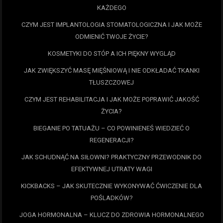
KAŻDEGO
CZYM JEST IMPLANTOLOGIA STOMATOLOGICZNA I JAK MOŻE
ODMIENIĆ TWOJE ŻYCIE?
KOSMETYKI DO STÓP A ICH PIĘKNY WYGLĄD
JAK ZWIĘKSZYĆ MASĘ MIĘŚNIOWĄ I NIE ODKŁADAĆ TKANKI
TŁUSZCZOWEJ
CZYM JEST REHABILITACJA I JAK MOŻE POPRAWIĆ JAKOŚĆ
ŻYCIA?
BIEGANIE PO TATUAŻU – CO POWINIENEŚ WIEDZIEĆ O
REGENERACJI?
JAK SCHUDNĄĆ NA SIŁOWNI? PRAKTYCZNY PRZEWODNIK DO
EFEKTYWNEJ UTRATY WAGI
KICKBACKS – JAK SKUTECZNIE WYKONYWAĆ ĆWICZENIE DLA
POŚLADKÓW?
JOGA HORMONALNA – KLUCZ DO ZDROWIA HORMONALNEGO