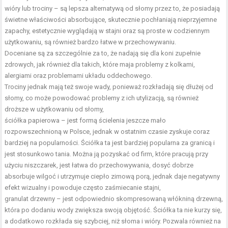
wióry lub trociny – są lepsza alternatywą od słomy przez to, że posiadają
świetne właściwości absorbujące, skutecznie pochłaniają nieprzyjemne
zapachy, estetycznie wyglądają w stajni oraz są proste w codziennym
użytkowaniu, są również bardzo łatwe w przechowywaniu.
Doceniane są za szczególnie za to, że nadają się dla koni zupełnie
zdrowych, jak również dla takich, które maja problemy z kolkami,
alergiami oraz problemami układu oddechowego.
Trociny jednak mają też swoje wady, ponieważ rozkładają się dłużej od
słomy, co może powodować problemy z ich utylizacją, są również
droższe w użytkowaniu od słomy,
ściółka papierowa – jest formą ścielenia jeszcze mało
rozpowszechnioną w Polsce, jednak w ostatnim czasie zyskuje coraz
bardziej na popularności. Ściółka ta jest bardziej popularna za granicą i
jest stosunkowo tania. Można ją pozyskać od firm, które pracują przy
użyciu niszczarek, jest łatwa do przechowywania, dosyć dobrze
absorbuje wilgoć i utrzymuje ciepło zimową porą, jednak daje negatywny
efekt wizualny i powoduje często zaśmiecanie stajni,
granulat drzewny – jest odpowiednio skompresowaną włókniną drzewną,
która po dodaniu wody zwiększa swoją objętość. Ściółka ta nie kurzy się,
a dodatkowo rozkłada się szybciej, niż słoma i wióry. Pozwala również na