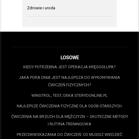
Zdrowie i uroda
LOSOWE
KIEDY POTRZEBNA JEST OPERACJA KRĘGOSŁUPA?
JAKA PORA DNIA JEST NAJLEPSZA DO WYKONYWANIA
ĆWICZEŃ FIZYCZNYCH?
WINSTROL, TEST, DEKA STERYDONLINE.PL
NAJLEPSZE ĆWICZENIA FIZYCZNE DLA OSÓB STARSZYCH.
ĆWICZENIA NA BRZUCH DLA MĘŻCZYZN – SKUTECZNE METODY
I RUTYNA TRENINGOWA
PRZECIWWSKAZANIA DO ĆWICZEŃ: CO MUSISZ WIEDZIEĆ