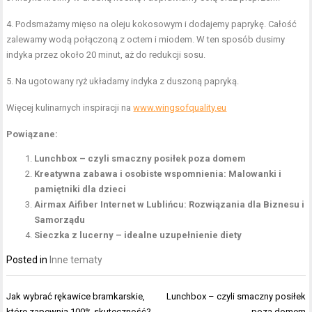
4. Podsmażamy mięso na oleju kokosowym i dodajemy paprykę. Całość
zalewamy wodą połączoną z octem i miodem. W ten sposób dusimy
indyka przez około 20 minut, aż do redukcji sosu.
5. Na ugotowany ryż układamy indyka z duszoną papryką.
Więcej kulinarnych inspiracji na
www.wingsofquality.eu
Powiązane:
Lunchbox – czyli smaczny posiłek poza domem
Kreatywna zabawa i osobiste wspomnienia: Malowanki i
pamiętniki dla dzieci
Airmax Aifiber Internet w Lublińcu: Rozwiązania dla Biznesu i
Samorządu
Sieczka z lucerny – idealne uzupełnienie diety
Posted in
Inne tematy
Nawigacja
Jak wybrać rękawice bramkarskie,
Lunchbox – czyli smaczny posiłek
wpisu
które zapewnią 100% skuteczność?
poza domem