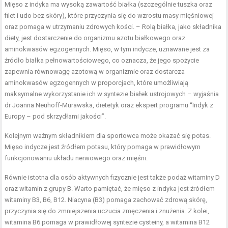
Mięso z indyka ma wysoką zawartość białka (szczególnie tuszka oraz
filet i udo bez skóry), które przyczynia się do wzrostu masy mięśniowej
oraz pomaga w utrzymaniu zdrowych kości. – Rolą białka, jako składnika
diety, jest dostarczenie do organizmu azotu białkowego oraz
aminokwasów egzogennych. Mięso, w tym indycze, uznawane jest za
źródło białka pełnowartościowego, co oznacza, że jego spożycie
zapewnia równowagę azotową w organizmie oraz dostarcza
aminokwasów egzogennych w proporcjach, które umożliwiają
maksymalne wykorzystanie ich w syntezie białek ustrojowych – wyjaśnia
dr Joanna Neuhoff-Murawska, dietetyk oraz ekspert programu “Indyk z
Europy – pod skrzydłami jakości”.
Kolejnym ważnym składnikiem dla sportowca może okazać się potas.
Mięso indycze jest źródłem potasu, który pomaga w prawidłowym
funkcjonowaniu układu nerwowego oraz mięśni.
Równie istotna dla osób aktywnych fizycznie jest także podaż witaminy D
oraz witamin z grupy B. Warto pamiętać, że mięso z indyka jest źródłem
witaminy B3, B6, B12. Niacyna (B3) pomaga zachować zdrową skórę,
przyczynia się do zmniejszenia uczucia zmęczenia i znużenia. Z kolei,
witamina B6 pomaga w prawidłowej syntezie cysteiny, a witamina B12