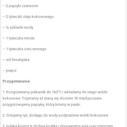
– 2 papryki czerwone
– 2 łyżeczki oleju kokosowego
– ½ szklanki wody
– 1 łyżeczka miodu
– 1 łyżeczka octu winnego
– sól himalajska
– pieprz
Przygotowanie:
1. Rozgrzewamy piekarnik do 160˚C i wkładamy do niego wiórki
kokosowe. Trzymamy aż staną się złociste. W międzyczasie
przygotowujemy paprykę, którą kroimy w paski.
2. Gotujemy ryż, dodając do wody podprażone wiórki kokosowe.
3. Indyka kroimy w drobną kostkę i doprawiamy solą oraz pieprzem.