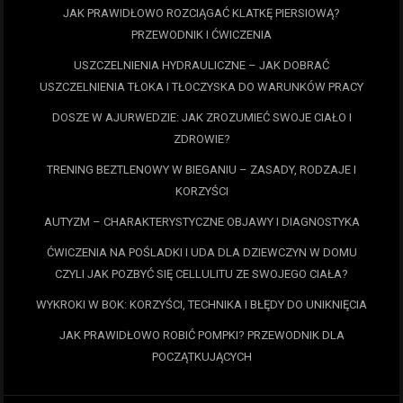
JAK PRAWIDŁOWO ROZCIĄGAĆ KLATKĘ PIERSIOWĄ?
PRZEWODNIK I ĆWICZENIA
USZCZELNIENIA HYDRAULICZNE – JAK DOBRAĆ
USZCZELNIENIA TŁOKA I TŁOCZYSKA DO WARUNKÓW PRACY
DOSZE W AJURWEDZIE: JAK ZROZUMIEĆ SWOJE CIAŁO I
ZDROWIE?
TRENING BEZTLENOWY W BIEGANIU – ZASADY, RODZAJE I
KORZYŚCI
AUTYZM – CHARAKTERYSTYCZNE OBJAWY I DIAGNOSTYKA
ĆWICZENIA NA POŚLADKI I UDA DLA DZIEWCZYN W DOMU
CZYLI JAK POZBYĆ SIĘ CELLULITU ZE SWOJEGO CIAŁA?
WYKROKI W BOK: KORZYŚCI, TECHNIKA I BŁĘDY DO UNIKNIĘCIA
JAK PRAWIDŁOWO ROBIĆ POMPKI? PRZEWODNIK DLA
POCZĄTKUJĄCYCH