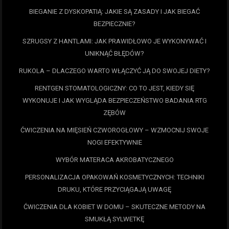
BIEGANIE Z DYSKOPATIĄ: JAKIE SĄ ZASADY I JAK BIEGAĆ
BEZPIECZNIE?
SZRUGSY Z HANTLAMI: JAK PRAWIDŁOWO JE WYKONYWAĆ I
UNIKNĄĆ BŁĘDÓW?
RUKOLA – DLACZEGO WARTO WŁĄCZYĆ JĄ DO SWOJEJ DIETY?
RENTGEN STOMATOLOGICZNY: CO TO JEST, KIEDY SIĘ
WYKONUJE I JAK WYGLĄDA BEZPIECZEŃSTWO BADANIA RTG
ZĘBÓW
ĆWICZENIA NA MIĘSIEŃ CZWOROGŁOWY – WZMOCNIJ SWOJE
NOGI EFEKTYWNIE
WYBÓR MATERACA AKROBATYCZNEGO
PERSONALIZACJA OPAKOWAŃ KOSMETYCZNYCH: TECHNIKI
DRUKU, KTÓRE PRZYCIĄGAJĄ UWAGĘ
ĆWICZENIA DLA KOBIET W DOMU – SKUTECZNE METODY NA
SMUKŁĄ SYLWETKĘ