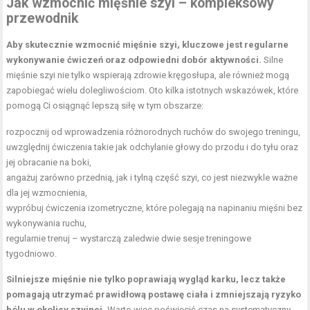
Jak wzmocnić mięśnie szyi – kompleksowy
przewodnik
Aby skutecznie wzmocnić mięśnie szyi, kluczowe jest regularne
wykonywanie ćwiczeń oraz odpowiedni dobór aktywności.
Silne
mięśnie szyi nie tylko wspierają zdrowie kręgosłupa, ale również mogą
zapobiegać wielu dolegliwościom. Oto kilka istotnych wskazówek, które
pomogą Ci osiągnąć lepszą siłę w tym obszarze:
rozpocznij od wprowadzenia różnorodnych ruchów do swojego treningu,
uwzględnij ćwiczenia takie jak odchylanie głowy do przodu i do tyłu oraz
jej obracanie na boki,
angażuj zarówno przednią, jak i tylną część szyi, co jest niezwykle ważne
dla jej wzmocnienia,
wypróbuj ćwiczenia izometryczne, które polegają na napinaniu mięśni bez
wykonywania ruchu,
regularnie trenuj – wystarczą zaledwie dwie sesje treningowe
tygodniowo.
Silniejsze mięśnie nie tylko poprawiają wygląd karku, lecz także
pomagają utrzymać prawidłową postawę ciała i zmniejszają ryzyko
bólu w okolicy szyjnej.
Warto więc poświęcić czas na systematyczny