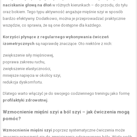
naciskanie głową na dłoń
w różnych kierunkach – do przodu, do tyłu
oraz bokiem. Tego typu aktywność angażuje mięśnie szyi w sposób
bardzo efektywny. Dodatkowo, można je przeprowadzać praktycznie
wszędzie, co sprawia, że są one dostępne dla każdego.
Korzyści płynące z regularnego wykonywania ćwiczeń
izometrycznych
są naprawdę znaczące. Oto niektóre z nich:
zwiększenie siły mięśniowej,
poprawa zakresu ruchu,
zwiększenie elastyczności,
mniejsze napięcia w okolicy szyi,
redukcja dyskomfortu.
Dlatego warto włączyć je do swojego codziennego treningu jako formę
profilaktyki zdrowotnej
.
Wzmocnienie mięśni szyi a ból szyi – jak ćwiczenia mogą
pomóc?
Wzmocnienie mięśni szyi
poprzez systematyczne ćwiczenia może
znacznie przyczynić się do zmniejszenia odczuwanego bólu. Wiele osób