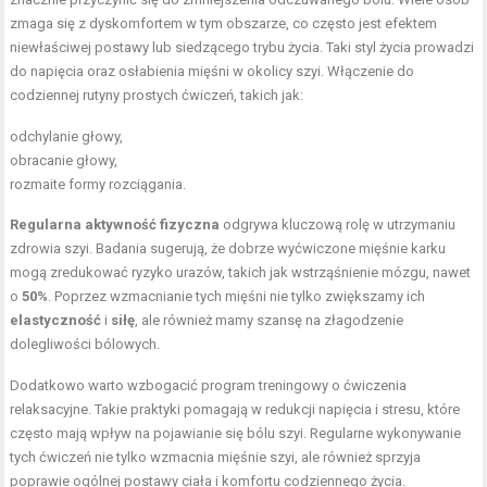
zmaga się z dyskomfortem w tym obszarze, co często jest efektem
niewłaściwej postawy lub siedzącego trybu życia. Taki styl życia prowadzi
do napięcia oraz osłabienia mięśni w okolicy szyi. Włączenie do
codziennej rutyny prostych ćwiczeń, takich jak:
odchylanie głowy,
obracanie głowy,
rozmaite formy rozciągania.
Regularna aktywność fizyczna
odgrywa kluczową rolę w utrzymaniu
zdrowia szyi. Badania sugerują, że dobrze wyćwiczone mięśnie karku
mogą zredukować ryzyko urazów, takich jak wstrząśnienie mózgu, nawet
o
50%
. Poprzez wzmacnianie tych mięśni nie tylko zwiększamy ich
elastyczność
i
siłę
, ale również mamy szansę na złagodzenie
dolegliwości bólowych.
Dodatkowo warto wzbogacić program treningowy o ćwiczenia
relaksacyjne. Takie praktyki pomagają w redukcji napięcia i stresu, które
często mają wpływ na pojawianie się bólu szyi. Regularne wykonywanie
tych ćwiczeń nie tylko wzmacnia mięśnie szyi, ale również sprzyja
poprawie ogólnej postawy ciała i komfortu codziennego życia.