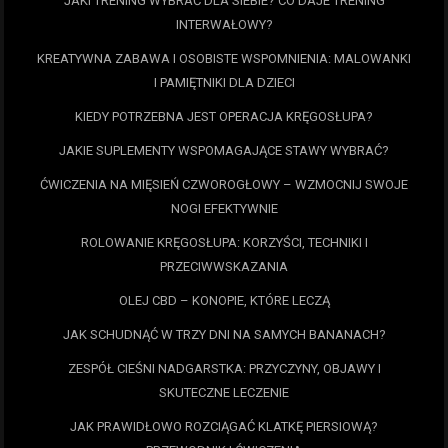
JAKI TRENING WYBRAĆ DLA SIEBIE? CO DAJE TRENING
INTERWAŁOWY?
KREATYWNA ZABAWA I OSOBISTE WSPOMNIENIA: MALOWANKI
I PAMIĘTNIKI DLA DZIECI
KIEDY POTRZEBNA JEST OPERACJA KRĘGOSŁUPA?
JAKIE SUPLEMENTY WSPOMAGAJĄCE STAWY WYBRAĆ?
ĆWICZENIA NA MIĘSIEŃ CZWOROGŁOWY – WZMOCNIJ SWOJE
NOGI EFEKTYWNIE
ROLOWANIE KRĘGOSŁUPA: KORZYŚCI, TECHNIKI I
PRZECIWWSKAZANIA
OLEJ CBD – KONOPIE, KTÓRE LECZĄ
JAK SCHUDNĄĆ W TRZY DNI NA SAMYCH BANANACH?
ZESPÓŁ CIEŚNI NADGARSTKA: PRZYCZYNY, OBJAWY I
SKUTECZNE LECZENIE
JAK PRAWIDŁOWO ROZCIĄGAĆ KLATKĘ PIERSIOWĄ?