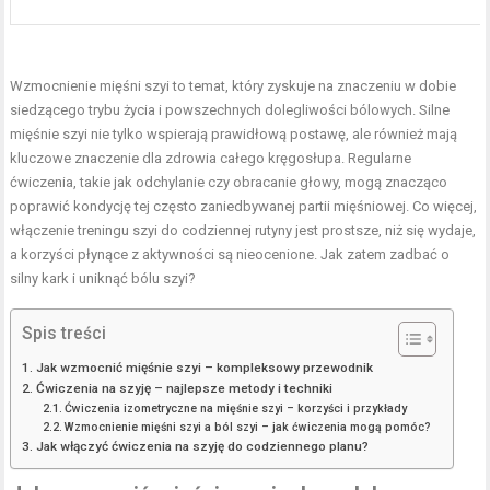
Wzmocnienie mięśni szyi to temat, który zyskuje na znaczeniu w dobie
siedzącego trybu życia i powszechnych dolegliwości bólowych. Silne
mięśnie szyi nie tylko wspierają prawidłową postawę, ale również mają
kluczowe znaczenie dla zdrowia całego kręgosłupa. Regularne
ćwiczenia, takie jak odchylanie czy obracanie głowy, mogą znacząco
poprawić kondycję tej często zaniedbywanej partii mięśniowej. Co więcej,
włączenie treningu szyi do codziennej rutyny jest prostsze, niż się wydaje,
a korzyści płynące z aktywności są nieocenione. Jak zatem zadbać o
silny kark i uniknąć bólu szyi?
Spis treści
Jak wzmocnić mięśnie szyi – kompleksowy przewodnik
Ćwiczenia na szyję – najlepsze metody i techniki
Ćwiczenia izometryczne na mięśnie szyi – korzyści i przykłady
Wzmocnienie mięśni szyi a ból szyi – jak ćwiczenia mogą pomóc?
Jak włączyć ćwiczenia na szyję do codziennego planu?