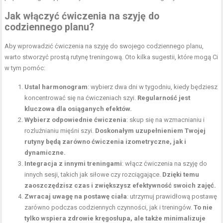
Jak włączyć ćwiczenia na szyję do
codziennego planu?
Aby wprowadzić ćwiczenia na szyję do swojego codziennego planu,
warto stworzyć prostą rutynę treningową. Oto kilka sugestii, które mogą Ci
w tym pomóc:
Ustal harmonogram
: wybierz dwa dni w tygodniu, kiedy będziesz
koncentrować się na ćwiczeniach szyi.
Regularność jest
kluczowa dla osiąganych efektów.
Wybierz odpowiednie ćwiczenia
: skup się na wzmacnianiu i
rozluźnianiu mięśni szyi.
Doskonałym uzupełnieniem Twojej
rutyny będą zarówno ćwiczenia izometryczne, jak i
dynamiczne.
Integracja z innymi treningami
: włącz ćwiczenia na szyję do
innych sesji, takich jak siłowe czy rozciągające.
Dzięki temu
zaoszczędzisz czas i zwiększysz efektywność swoich zajęć.
Zwracaj uwagę na postawę ciała
: utrzymuj prawidłową postawę
zarówno podczas codziennych czynności, jak i treningów.
To nie
tylko wspiera zdrowie kręgosłupa, ale także minimalizuje