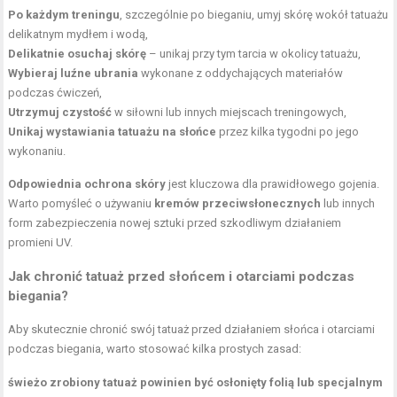
Po każdym treningu
, szczególnie po bieganiu, umyj skórę wokół tatuażu
delikatnym mydłem i wodą,
Delikatnie osuchaj skórę
– unikaj przy tym tarcia w okolicy tatuażu,
Wybieraj luźne ubrania
wykonane z oddychających materiałów
podczas ćwiczeń,
Utrzymuj czystość
w
siłowni
lub innych miejscach treningowych,
Unikaj wystawiania tatuażu na słońce
przez kilka tygodni po jego
wykonaniu.
Odpowiednia ochrona skóry
jest kluczowa dla prawidłowego gojenia.
Warto pomyśleć o używaniu
kremów przeciwsłonecznych
lub innych
form zabezpieczenia nowej sztuki przed szkodliwym działaniem
promieni UV.
Jak chronić tatuaż przed słońcem i otarciami podczas
biegania?
Aby skutecznie chronić swój tatuaż przed działaniem słońca i otarciami
podczas biegania, warto stosować kilka prostych zasad:
świeżo zrobiony tatuaż powinien być osłonięty folią lub specjalnym