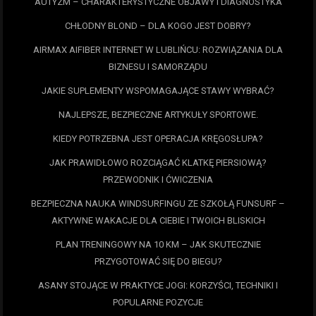
AUTYZM – CHARAKTERYSTYCZNE OBJAWY I DIAGNOSTYKA
CHŁODNY BLOND – DLA KOGO JEST DOBRY?
AIRMAX AIFIBER INTERNET W LUBLIŃCU: ROZWIĄZANIA DLA
BIZNESU I SAMORZĄDU
JAKIE SUPLEMENTY WSPOMAGAJĄCE STAWY WYBRAĆ?
NAJLEPSZE, BEZPIECZNE ARTYKUŁY SPORTOWE.
KIEDY POTRZEBNA JEST OPERACJA KRĘGOSŁUPA?
JAK PRAWIDŁOWO ROZCIĄGAĆ KLATKĘ PIERSIOWĄ?
PRZEWODNIK I ĆWICZENIA
BEZPIECZNA NAUKA WINDSURFINGU ZE SZKOŁĄ FUNSURF –
AKTYWNE WAKACJE DLA CIEBIE I TWOICH BLISKICH
PLAN TRENINGOWY NA 10 KM – JAK SKUTECZNIE
PRZYGOTOWAĆ SIĘ DO BIEGU?
ASANY STOJĄCE W PRAKTYCE JOGI: KORZYŚCI, TECHNIKI I
POPULARNE POZYCJE