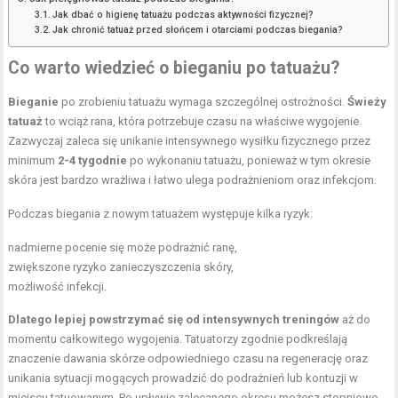
Jak dbać o higienę tatuażu podczas aktywności fizycznej?
Jak chronić tatuaż przed słońcem i otarciami podczas biegania?
Co warto wiedzieć o bieganiu po tatuażu?
Bieganie
po zrobieniu tatuażu wymaga szczególnej ostrożności.
Świeży
tatuaż
to wciąż rana, która potrzebuje czasu na właściwe wygojenie.
Zazwyczaj zaleca się unikanie intensywnego wysiłku fizycznego przez
minimum
2-4 tygodnie
po wykonaniu tatuażu, ponieważ w tym okresie
skóra jest bardzo wrażliwa i łatwo ulega podrażnieniom oraz infekcjom.
Podczas biegania z nowym tatuażem występuje kilka ryzyk:
nadmierne pocenie się może podrażnić ranę,
zwiększone ryzyko zanieczyszczenia skóry,
możliwość infekcji.
Dlatego lepiej powstrzymać się od intensywnych treningów
aż do
momentu całkowitego wygojenia. Tatuatorzy zgodnie podkreślają
znaczenie dawania skórze odpowiedniego czasu na regenerację oraz
unikania sytuacji mogących prowadzić do podrażnień lub kontuzji w
miejscu tatuowanym. Po upływie zalecanego okresu możesz stopniowo