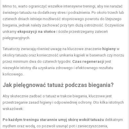
Mimo to, warto ograniczyć wszelkie intensywne treningi, aby nie narażać
świeżego tatuażu na dodatkowy stres i podrażnienia. Po około trzech lub
czterech dniach istnieje możliwość stopniowego powrotu do lżejszego
biegania, jednak należy zachować przy tym dużą ostrożność. Oczywiście
unikamy
ekspozycji na słońce
i ściśle przestrzegamy zaleceń
pielęgnacyjnych.
Tatuatorzy zwracają również uwagę na kluczowe znaczenie
higieny
w
okolicy tatuażu oraz konieczność unikania kąpieli w basenach czy morzu
przez minimum dwa do czterech tygodni.
Czas regeneracji
jest
niezwykle istotny dla uzyskania zdrowego i efektownego rezultatu
końcowego.
Jak pielęgnować tatuaż podczas biegania?
Aby skutecznie zadbać o tatuaż w trakcie biegania, kluczowe jest
przestrzeganie zasad higieny i odpowiedniej ochrony. Oto kilka istotnych
wskazówek:
Po każdym treningu starannie umyj skórę wokół tatuażu
delikatnym
mydłem oraz wodą, co pozwoli usunąć pot i zanieczyszczenia,