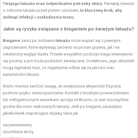
Twojego tatuażu oraz indywidualne potrzeby skóry.
Pamiętaj również
o ochronie tatuażu przed potem i słońcem;
to kluczowy krok, aby
uniknąć infekcji i uszkodzenia tuszu.
Jakie są ryzyka związane z bieganiem po świeżym tatuażu?
Bieganie
zaraz po zrobieniu
tatuażu
może wiązać się z pewnymi
zagrożeniami, które wpływają zarówno na proces gojenia, jak i na
ostateczny wygląd dzieła. Przede wszystkim podczas biegu intensywnie
się pocimy, a pot może podrażnić świeżą ranę. Dodatkowo, jego składniki
mogą wypłukać tusz, co negatywnie odbije się na jakości oraz
wyrazistości tatuażu.
Warto również zwrócić uwagę, że zwiększona aktywność fizyczna
podnosi ryzyko zanieczyszczenia. Kontakt z brudnymi powierzchniami
lub niehigienicznymi warunkami sprzyja infekcjom, co jest szczególnie
groźne dla nowo wykonanych tatuaży. Jeśli po bieganiu zauważysz
jakiekolwiek niepokojące objawy, takie jak:
zaczerwienienie,
opuchlizna skóry,