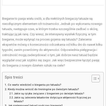
Bieganie to pasja wielu osób, a dla niektórych biegaczy tatuaże są
nieodłącznym elementem ich tożsamości. Jednak po wykonaniu nowego
tatuażu, następuje czas, w którym trzeba szczególnie zadbać o skórę,
traktując ją jak ranę. Czy wiesz, że intensywny wysiłek fizyczny, w tym
bieganie, może wpłynąć na proces gojenia się tatuażu? Zalecenia
ekspertów mówią o konieczności odczekania od kilku dni do nawet kilku
tygodni, zanim powrócimy do aktywności. Odpowiednia pielęgnacja i
ostrożność mogą zadecydować o tym, jak dobrze nasz tatuaż będzie
wyglądał oraz jak szybko się zagoi. Jak więc bezpiecznie łączyć pasję
do biegania z nowym dziełem sztuki na ciele?
Spis treści
Co warto wiedzieć o bieganiu po tatuażu?
Kiedy można wrócić do treningów po świeżym tatuażu?
Jakie są ryzyka związane z bieganiem po świeżym tatuażu?
Jakie są zalecenia tatuatorów dotyczące aktywności fizycznej po
tatuażu?
Jak pielęgnować tatuaż podczas biegania?