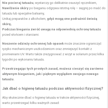
Nie pocieraj tatuażu;
wystarczy go delikatnie osuszyć ręcznikiem,
Nawilżenie skóry
po bieganiu odgrywa istotną rolę – sięgnij po maść do
tatuażu lub specjalne balsamy,
Unikaj preparatów z alkoholem,
gdyż mogą one podrażnić świeżą
skórę,
Podczas biegania zwróć uwagę na odpowiednią ochronę tatuażu
przed słońcem i otarciami.
Noszenie odzieży ochronnej lub opasek
może znacznie ograniczyć
ryzyko mechanicznym uszkodzeniom oraz zmniejszyć kontakt z
promieniami UV. Warto także zrezygnować z wizyt w solarium przez kilka
tygodni po wykonaniu tatuażu.
Przestrzegając tych prostych zasad, możesz cieszyć się zarówno
aktywnym bieganiem, jak i pięknym wyglądem swojego nowego
tatuażu.
Jak dbać o higienę tatuażu podczas aktywności fizycznej?
Aby skutecznie dbać o higienę tatuażu w trakcie aktywności fizycznej,
warto przestrzegać kilku ważnych zasad: