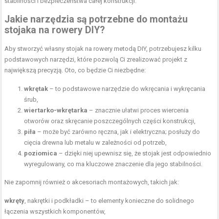
stabilności i bezpieczeństwa całej konstrukcji.
Jakie narzędzia są potrzebne do montażu
stojaka na rowery DIY?
Aby stworzyć własny stojak na rowery metodą DIY, potrzebujesz kilku
podstawowych narzędzi, które pozwolą Ci zrealizować projekt z
największą precyzją. Oto, co będzie Ci niezbędne:
wkrętak
– to podstawowe narzędzie do wkręcania i wykręcania
śrub,
wiertarko-wkrętarka
– znacznie ułatwi proces wiercenia
otworów oraz skręcanie poszczególnych części konstrukcji,
piła
– może być zarówno ręczna, jak i elektryczna; posłuży do
cięcia drewna lub metalu w zależności od potrzeb,
poziomica
– dzięki niej upewnisz się, że stojak jest odpowiednio
wyregulowany, co ma kluczowe znaczenie dla jego stabilności.
Nie zapomnij również o akcesoriach montażowych, takich jak:
wkręty
, nakrętki i podkładki – to elementy konieczne do solidnego
łączenia wszystkich komponentów,