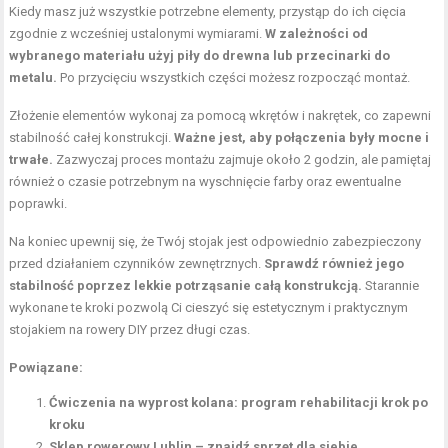
Kiedy masz już wszystkie potrzebne elementy, przystąp do ich cięcia
zgodnie z wcześniej ustalonymi wymiarami.
W zależności od
wybranego materiału użyj piły do drewna lub przecinarki do
metalu.
Po przycięciu wszystkich części możesz rozpocząć montaż.
Złożenie elementów wykonaj za pomocą wkrętów i nakrętek, co zapewni
stabilność całej konstrukcji.
Ważne jest, aby połączenia były mocne i
trwałe.
Zazwyczaj proces montażu zajmuje około 2 godzin, ale pamiętaj
również o czasie potrzebnym na wyschnięcie farby oraz ewentualne
poprawki.
Na koniec upewnij się, że Twój stojak jest odpowiednio zabezpieczony
przed działaniem czynników zewnętrznych.
Sprawdź również jego
stabilność poprzez lekkie potrząsanie całą konstrukcją.
Starannie
wykonane te kroki pozwolą Ci cieszyć się estetycznym i praktycznym
stojakiem na rowery DIY przez długi czas.
Powiązane:
Ćwiczenia na wyprost kolana: program rehabilitacji krok po
kroku
Sklep rowerowy Lublin – znajdź sprzęt dla siebie