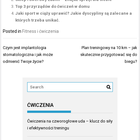
Top 3 przyrządów do ćwiczeń w domu
Jaki sport w ciąży uprawić? Jakie dyscypliny są zalecane a
których trzeba unikać.
Posted in
Fitness i ćwiczenia
Nawigacja
Czym jest implantologia
Plan treningowy na 10 km – jak
wpisu
stomatologiczna i jak może
skutecznie przygotować się do
odmienić Twoje życie?
biegu?
ĆWICZENIA
Ćwiczenia na czworogłowe uda – klucz do siły
i efektywności treningu