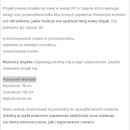
Projektowanie stojaka na rower w wersji DIY to zajęcie, które wymaga
uwagi oraz przemyślenia kilku kluczowych aspektów. Pierwszym krokiem
jest
określenie, jakie funkcje ma spełniać twój nowy stojak
. Czy
planujesz go używać do:
przechowywania roweru w pomieszczeniu,
używania na świeżym powietrzu,
serwisowania roweru.
Wymiary stojaka
odgrywają istotną rolę w jego użyteczności. Zwykle
drewniany stojak ma:
Parametr
Wartość
Wysokość
78 cm
Szerokość
100 cm
Głębokość
44 cm
Warto jednak dostosować te parametry do specyfiki twoich rowerów.
Solidny projekt powinien zapewniać stabilność oraz ułatwiać
zarówno umieszczanie, jak i wyjmowanie roweru.