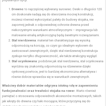
popularnych opcji:
Drewno
: to najczęściej wybierany surowiec. Deski o długości 120
cm doskonale nadają się do stworzenia mocnej konstrukcji,
możesz również wykorzystać palety do budowy stojaka, nie
zapomnij jednak o odpowiedniej ochronie drewna przed
niekorzystnymi warunkami atmosferycznymi – impregnacja lub
malowanie emalią antykorozyjną będą świetnymi rozwiązaniami.
Stal nierdzewna
: materiał ten charakteryzuje się wysoką
odpornością na korozję, co czyni go idealnym wyborem do
zastosowań zewnętrznych, dzięki stal nierdzewnej konstrukcja
zyskuje nie tylko długowieczność, ale także atrakcyjny wygląd.
Stal ocynkowana
: podobnie jak stal nierdzewna, stal ocynkowana
wyróżnia się znakomitą odpornością na rdzewienie dzięki
cynkowej powłoce, jest to bardziej ekonomiczna alternatywa i
równie dobrze sprawdza się w warunkach zewnętrznych.
Właściwy dobór materiałów odgrywa istotną rolę w zapewnieniu
funkcjonalności oraz trwałości stojaka na rower.
Warto również
pamiętać o stosowaniu odpowiednich akcesoriów montażowych, takich
jak wkręty do drewna czy haki mocujące, które przyczynią się do