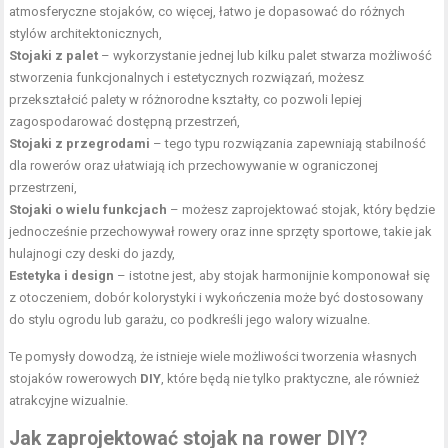
atmosferyczne stojaków, co więcej, łatwo je dopasować do różnych
stylów architektonicznych,
Stojaki z palet
– wykorzystanie jednej lub kilku palet stwarza możliwość
stworzenia funkcjonalnych i estetycznych rozwiązań, możesz
przekształcić palety w różnorodne kształty, co pozwoli lepiej
zagospodarować dostępną przestrzeń,
Stojaki z przegrodami
– tego typu rozwiązania zapewniają stabilność
dla rowerów oraz ułatwiają ich przechowywanie w ograniczonej
przestrzeni,
Stojaki o wielu funkcjach
– możesz zaprojektować stojak, który będzie
jednocześnie przechowywał rowery oraz inne sprzęty sportowe, takie jak
hulajnogi czy deski do jazdy,
Estetyka i design
– istotne jest, aby stojak harmonijnie komponował się
z otoczeniem, dobór kolorystyki i wykończenia może być dostosowany
do stylu ogrodu lub garażu, co podkreśli jego walory wizualne.
Te pomysły dowodzą, że istnieje wiele możliwości tworzenia własnych
stojaków rowerowych
DIY
, które będą nie tylko praktyczne, ale również
atrakcyjne wizualnie.
Jak zaprojektować stojak na rower DIY?