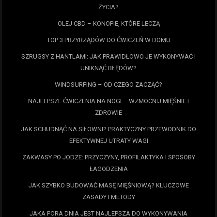
ŻYCIA?
OLEJ CBD – KONOPIE, KTÓRE LECZĄ
TOP 3 PRZYRZĄDÓW DO ĆWICZEŃ W DOMU
SZRUGSY Z HANTLAMI: JAK PRAWIDŁOWO JE WYKONYWAĆ I
UNIKNĄĆ BŁĘDÓW?
WINDSURFING – OD CZEGO ZACZĄĆ?
NAJLEPSZE ĆWICZENIA NA NOGI – WZMOCNIJ MIĘŚNIE I
ZDROWIE
JAK SCHUDNĄĆ NA SIŁOWNI? PRAKTYCZNY PRZEWODNIK DO
EFEKTYWNEJ UTRATY WAGI
ZAKWASY PO JODZE: PRZYCZYNY, PROFILAKTYKA I SPOSOBY
ŁAGODZENIA
JAK SZYBKO BUDOWAĆ MASĘ MIĘŚNIOWĄ? KLUCZOWE
ZASADY I METODY
JAKA PORA DNIA JEST NAJLEPSZA DO WYKONYWANIA