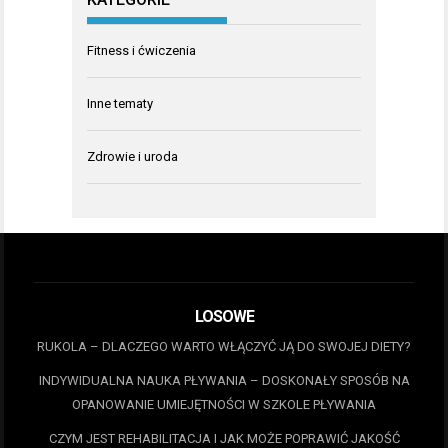
Fitness i ćwiczenia
Inne tematy
Zdrowie i uroda
LOSOWE
RUKOLA – DLACZEGO WARTO WŁĄCZYĆ JĄ DO SWOJEJ DIETY?
INDYWIDUALNA NAUKA PŁYWANIA – DOSKONAŁY SPOSÓB NA
OPANOWANIE UMIEJĘTNOŚCI W SZKOLE PŁYWANIA
CZYM JEST REHABILITACJA I JAK MOŻE POPRAWIĆ JAKOŚĆ