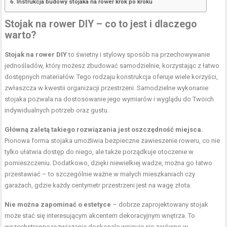
Instrukcja budowy stojaka na rower krok po kroku
Stojak na rower DIY – co to jest i dlaczego
warto?
Stojak na rower DIY
to świetny i stylowy sposób na przechowywanie
jednośladów, który możesz zbudować samodzielnie, korzystając z łatwo
dostępnych materiałów. Tego rodzaju konstrukcja oferuje wiele korzyści,
zwłaszcza w kwestii organizacji przestrzeni. Samodzielne wykonanie
stojaka pozwala na dostosowanie jego wymiarów i wyglądu do Twoich
indywidualnych potrzeb oraz gustu.
Główną zaletą takiego rozwiązania jest oszczędność miejsca.
Pionowa forma stojaka umożliwia bezpieczne zawieszenie roweru, co nie
tylko ułatwia dostęp do niego, ale także porządkuje otoczenie w
pomieszczeniu. Dodatkowo, dzięki niewielkiej wadze, można go łatwo
przestawiać – to szczególnie ważne w małych mieszkaniach czy
garażach, gdzie każdy centymetr przestrzeni jest na wagę złota.
Nie można zapominać o estetyce
– dobrze zaprojektowany stojak
może stać się interesującym akcentem dekoracyjnym wnętrza. To
wszechstronne rozwiązanie doskonale wpisuje się zarówno w